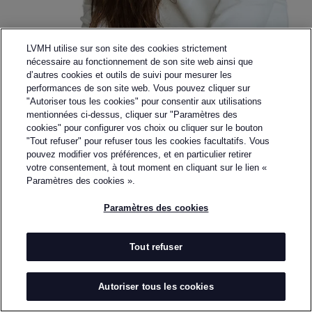
LVMH utilise sur son site des cookies strictement
nécessaire au fonctionnement de son site web ainsi que
d’autres cookies et outils de suivi pour mesurer les
performances de son site web. Vous pouvez cliquer sur
"Autoriser tous les cookies" pour consentir aux utilisations
mentionnées ci-dessus, cliquer sur "Paramètres des
cookies" pour configurer vos choix ou cliquer sur le bouton
"Tout refuser" pour refuser tous les cookies facultatifs. Vous
pouvez modifier vos préférences, et en particulier retirer
Retourner à la page précédente
votre consentement, à tout moment en cliquant sur le lien «
COLLEEN ALLEN
Paramètres des cookies ».
Paramètres des cookies
PAR
COLLEEN ALLEN
Colleen Allen offers mystical transformation through
emotionally-charged color, tactile and textural
Tout refuser
materiality, as well as romantic silhouettes. Made in
New York, each garment reflects the brand’s
Autoriser tous les cookies
commitment to craft, balancing bold, extroverted
outerwear with thoughtful interiors, intimate