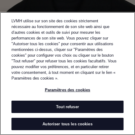
LVMH utilise sur son site des cookies strictement
nécessaire au fonctionnement de son site web ainsi que
d’autres cookies et outils de suivi pour mesurer les
performances de son site web. Vous pouvez cliquer sur
"Autoriser tous les cookies" pour consentir aux utilisations
mentionnées ci-dessus, cliquer sur "Paramètres des
cookies" pour configurer vos choix ou cliquer sur le bouton
"Tout refuser" pour refuser tous les cookies facultatifs. Vous
pouvez modifier vos préférences, et en particulier retirer
Retourner à la page précédente
votre consentement, à tout moment en cliquant sur le lien «
FINALISTE DU PRIX LVMH 2024
Paramètres des cookies ».
MARIE ADAM-
Paramètres des cookies
LEENAERDT
Tout refuser
PAR
MARIE ADAM-LEENAERDT
Marie Adam-Leenaerdt est une marque de prêt-à-
Autoriser tous les cookies
porter éponyme lancée en 2023. Marie Adam-
Leenaerdt s'inspire des objets du quotidien pour