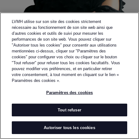
LVMH utilise sur son site des cookies strictement
nécessaire au fonctionnement de son site web ainsi que
d’autres cookies et outils de suivi pour mesurer les
performances de son site web. Vous pouvez cliquer sur
"Autoriser tous les cookies" pour consentir aux utilisations
mentionnées ci-dessus, cliquer sur "Paramètres des
cookies" pour configurer vos choix ou cliquer sur le bouton
"Tout refuser" pour refuser tous les cookies facultatifs. Vous
pouvez modifier vos préférences, et en particulier retirer
Retourner à la page précédente
votre consentement, à tout moment en cliquant sur le lien «
MAZ MANUELA
Paramètres des cookies ».
ÁLVAREZ
Paramètres des cookies
PAR
MANUELA ÁLVAREZ
Tout refuser
Manuela Álvarez is a Colombian fashion designer
and the founder of MAZ, a high-contemporary slow
Autoriser tous les cookies
fashion house where artisanal craftsmanship meets
architectural design, material research and cultural