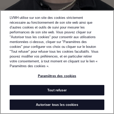
LVMH utilise sur son site des cookies strictement
nécessaire au fonctionnement de son site web ainsi que
d’autres cookies et outils de suivi pour mesurer les
performances de son site web. Vous pouvez cliquer sur
"Autoriser tous les cookies" pour consentir aux utilisations
mentionnées ci-dessus, cliquer sur "Paramètres des
cookies" pour configurer vos choix ou cliquer sur le bouton
"Tout refuser" pour refuser tous les cookies facultatifs. Vous
pouvez modifier vos préférences, et en particulier retirer
Retourner à la page précédente
votre consentement, à tout moment en cliquant sur le lien «
FINALISTE DU PRIX LVMH 2024
Paramètres des cookies ».
PAOLO CARZANA
Paramètres des cookies
PAR
PAOLO CARZANA
Paolo Carzana est un créateur gallois basé à
Tout refuser
Londres. Elaborant ses collections à partir de
matériaux organiques, végétaux et anciens, Carzana
Autoriser tous les cookies
sculpte ses vêtements, créant des silhouettes
chargées d’émotions, grâce à des coupes innovantes