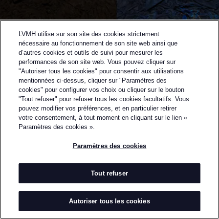
LVMH utilise sur son site des cookies strictement
nécessaire au fonctionnement de son site web ainsi que
d’autres cookies et outils de suivi pour mesurer les
performances de son site web. Vous pouvez cliquer sur
"Autoriser tous les cookies" pour consentir aux utilisations
mentionnées ci-dessus, cliquer sur "Paramètres des
cookies" pour configurer vos choix ou cliquer sur le bouton
"Tout refuser" pour refuser tous les cookies facultatifs. Vous
Retourner à la page précédente
pouvez modifier vos préférences, et en particulier retirer
DEMI-FINALISTES DU PRIX LVMH 2024
votre consentement, à tout moment en cliquant sur le lien «
PONDER.ER
Paramètres des cookies ».
Paramètres des cookies
PAR
DEREK CHENG & ALEX PO
PONDER.ER, la marque du duo créatif Alex Po et
Derek Cheng, questionne les stéréotypes de genre et
Tout refuser
déconstruit les normes sociales. Leurs créations
étonnantes sont inspirées par l'observation et la
Autoriser tous les cookies
diffusion de stéréotypes et de conventions. En
modulant les contours des stéréotypes masculins à