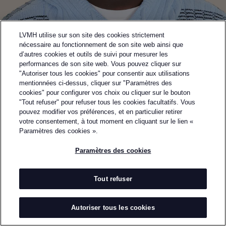
LVMH utilise sur son site des cookies strictement
nécessaire au fonctionnement de son site web ainsi que
d’autres cookies et outils de suivi pour mesurer les
performances de son site web. Vous pouvez cliquer sur
"Autoriser tous les cookies" pour consentir aux utilisations
mentionnées ci-dessus, cliquer sur "Paramètres des
cookies" pour configurer vos choix ou cliquer sur le bouton
"Tout refuser" pour refuser tous les cookies facultatifs. Vous
pouvez modifier vos préférences, et en particulier retirer
Retourner à la page précédente
votre consentement, à tout moment en cliquant sur le lien «
DEMI-FINALISTE DU PRIX LVMH 2024
Paramètres des cookies ».
AGBOBLY
Paramètres des cookies
PAR
JACQUES AGBOBLY
Agbobly est une marque de prêt-à-porter féminin et
Tout refuser
masculin haut de gamme créée en 2020 par le
designer togolais Jacques Agbobly, formé à l’école
Autoriser tous les cookies
Parsons à New York. Initialement lancée avec une
robe en maille et spécialisée dans la maille sur