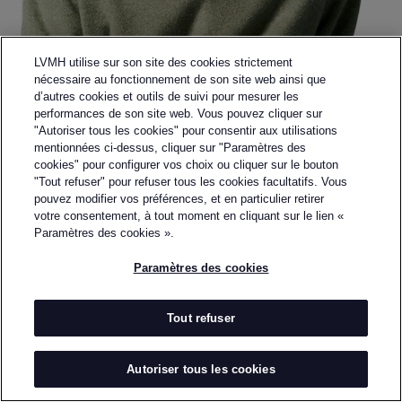
LVMH utilise sur son site des cookies strictement
nécessaire au fonctionnement de son site web ainsi que
d’autres cookies et outils de suivi pour mesurer les
performances de son site web. Vous pouvez cliquer sur
"Autoriser tous les cookies" pour consentir aux utilisations
mentionnées ci-dessus, cliquer sur "Paramètres des
cookies" pour configurer vos choix ou cliquer sur le bouton
"Tout refuser" pour refuser tous les cookies facultatifs. Vous
pouvez modifier vos préférences, et en particulier retirer
Retourner à la page précédente
votre consentement, à tout moment en cliquant sur le lien «
DE PINO
Paramètres des cookies ».
Paramètres des cookies
PAR
GABRIEL FIGUEIREDO
Gabriel Figueiredo is a French designer based in
Paris. He graduated in 2017 with a Master’s degree in
Tout refuser
Fashion Design from La Cambre in Brussels. In 2019,
he began working as an embroiderer for Maison
Autoriser tous les cookies
Margiela Artisanal, collaborating under the creative
directions of John Galliano and later Glenn Martens.