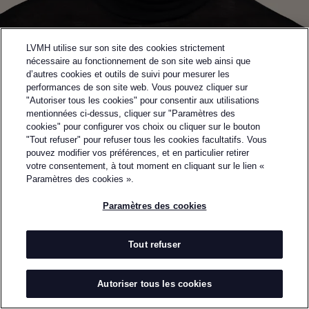
LVMH utilise sur son site des cookies strictement
nécessaire au fonctionnement de son site web ainsi que
d’autres cookies et outils de suivi pour mesurer les
performances de son site web. Vous pouvez cliquer sur
"Autoriser tous les cookies" pour consentir aux utilisations
mentionnées ci-dessus, cliquer sur "Paramètres des
cookies" pour configurer vos choix ou cliquer sur le bouton
"Tout refuser" pour refuser tous les cookies facultatifs. Vous
pouvez modifier vos préférences, et en particulier retirer
Retourner à la page précédente
votre consentement, à tout moment en cliquant sur le lien «
DEMI-FINALISTE DU PRIX LVMH 2024
Paramètres des cookies ».
VAUTRAIT
Paramètres des cookies
PAR
YONATHAN CARMEL
Vautrait a été fondée en 2021 par Yonathan Carmel.
Tout refuser
La marque défend l'artisanat traditionnel comme la
clé de créations durables qui façonnent et
Autoriser tous les cookies
accompagnent les corps tout au long de leur vie.
L'évolution du corps fait écho au passage du temps,