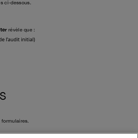
es ci-dessous.
nter
révèle que :
l’audit initial)
S
formulaires.