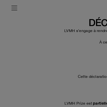
Menu
DÉC
LVMH s’engage à rendre 
À ce
Cette déclaratio
partiel
LVMH Prize est