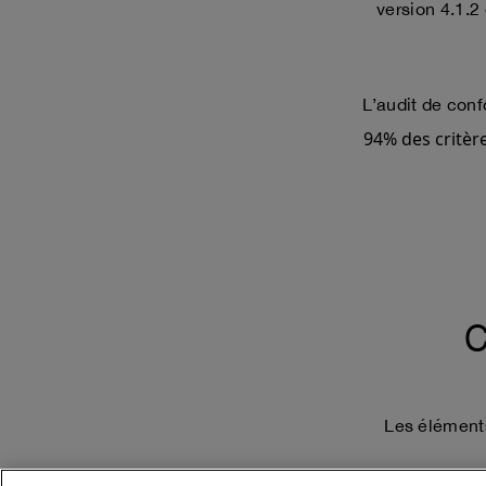
version 4.1.2
L’audit de conf
94% des critère
Les élément